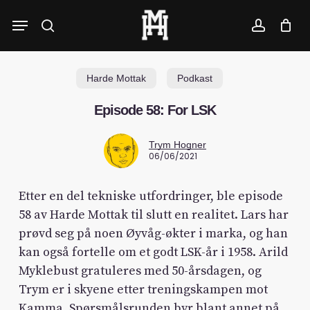
Skip
Menu
to
search
account
main
content
Harde Mottak
Podkast
Episode 58: For LSK
Trym Hogner
06/06/2021
Etter en del tekniske utfordringer, ble episode
58 av Harde Mottak til slutt en realitet. Lars har
prøvd seg på noen Øyvåg-økter i marka, og han
kan også fortelle om et godt LSK-år i 1958. Arild
Myklebust gratuleres med 50-årsdagen, og
Trym er i skyene etter treningskampen mot
Kamma. Spørsmålsrunden byr blant annet på