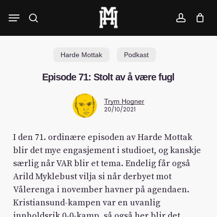
Skip
Menu
to
search
account
main
content
Harde Mottak
Podkast
Episode 71: Stolt av å være fugl
Trym Hogner
20/10/2021
I den 71. ordinære episoden av Harde Mottak
blir det mye engasjement i studioet, og kanskje
særlig når VAR blir et tema. Endelig får også
Arild Myklebust vilja si når derbyet mot
Vålerenga i november havner på agendaen.
Kristiansund-kampen var en uvanlig
innholdsrik 0-0-kamp, så også her blir det