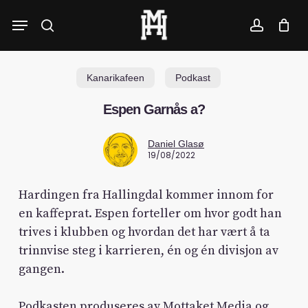
Skip
Menu
to
search
account
main
content
Kanarikafeen
Podkast
Espen Garnås a?
Daniel Glasø
19/08/2022
Hardingen fra Hallingdal kommer innom for
en kaffeprat. Espen forteller om hvor godt han
trives i klubben og hvordan det har vært å ta
trinnvise steg i karrieren, én og én divisjon av
gangen.
Podkasten produseres av Mottaket Media og