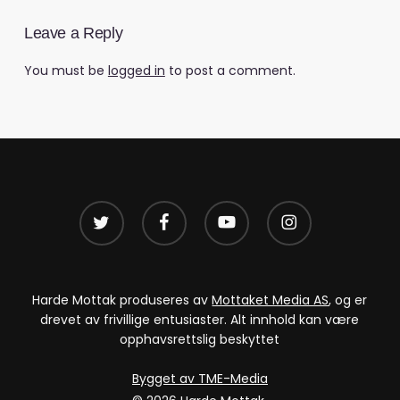
Leave a Reply
You must be
logged in
to post a comment.
twitter
facebook
youtube
instagram
Harde Mottak produseres av
Mottaket Media AS
, og er
drevet av frivillige entusiaster. Alt innhold kan være
opphavsrettslig beskyttet
Bygget av TME-Media