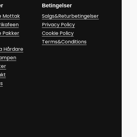
er
Betingelser
e Mottak
Salgs&Returbetingelser
rikafeen
Privacy Policy
e Pakker
Cookie Policy
Terms&Conditions
a Hårdare
Kampen
ter
akt
ts