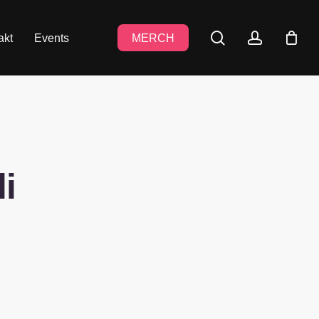
search
accoun
akt
Events
MERCH
i