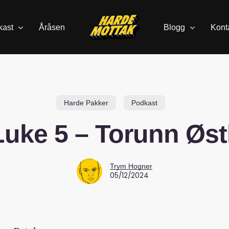
kast
Åråsen
Blogg
Kont
Harde Pakker
Podkast
Luke 5 – Torunn Østl
Trym Hogner
05/12/2024