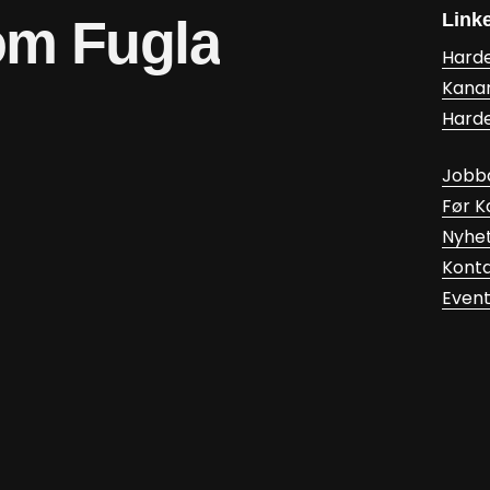
Link
om
Fugla
Hard
Kana
Hard
Jobb
Før 
Nyhe
Kont
Even