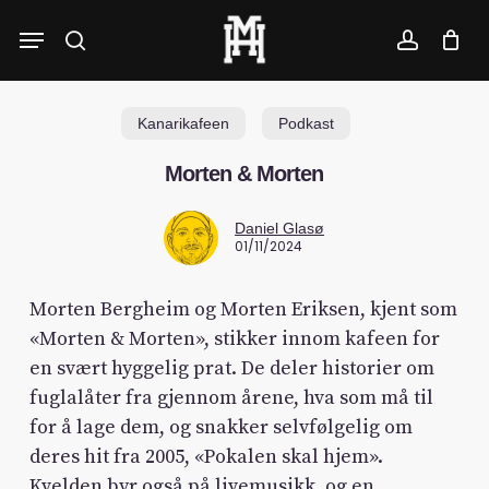
Skip
Menu
to
search
account
main
content
Kanarikafeen
Podkast
Morten & Morten
Daniel Glasø
01/11/2024
Morten Bergheim og Morten Eriksen, kjent som
«Morten & Morten», stikker innom kafeen for
en svært hyggelig prat. De deler historier om
fuglalåter fra gjennom årene, hva som må til
for å lage dem, og snakker selvfølgelig om
deres hit fra 2005, «Pokalen skal hjem».
Kvelden byr også på livemusikk, og en