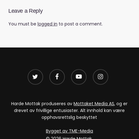
Leave a Reply
You must be
logged in
to post a comment.
twitter
facebook
youtube
instagram
Harde Mottak produseres av
Mottaket Media AS
, og er
drevet av frivillige entusiaster. Alt innhold kan være
opphavsrettslig beskyttet
Bygget av TME-Media
© 2026 Harde Mottak.