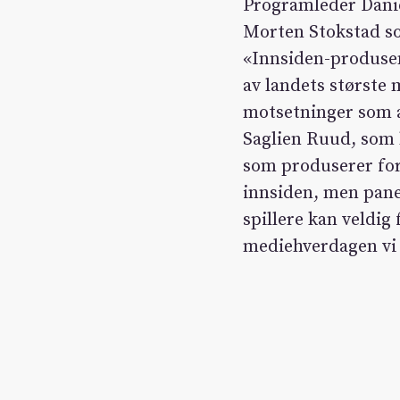
Programleder Danie
Morten Stokstad s
«Innsiden-produsen
av landets største
motsetninger som a
Saglien Ruud, som h
som produserer for
innsiden, men panel
spillere kan veldi
mediehverdagen vi l