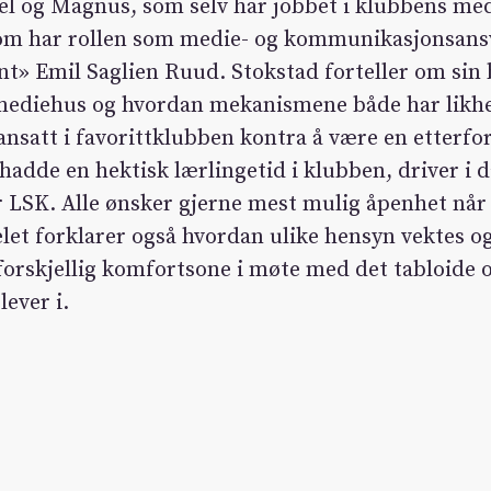
l og Magnus, som selv har jobbet i klubbens med
om har rollen som medie- og kommunikasjonsansv
t» Emil Saglien Ruud. Stokstad forteller om sin 
 mediehus og hvordan mekanismene både har likh
nsatt i favorittklubben kontra å være en etterfor
adde en hektisk lærlingetid i klubben, driver i d
 LSK. Alle ønsker gjerne mest mulig åpenhet når
et forklarer også hvordan ulike hensyn vektes og
g forskjellig komfortsone i møte med det tabloide
ever i.