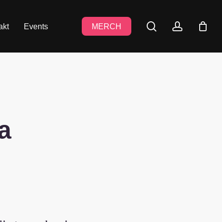
search
accoun
akt
Events
MERCH
a