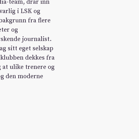
ia-team, drar inn
arlig i LSK og
bakgrunn fra flere
eter og
skende journalist.
ag sitt eget selskap
 klubben dekkes fra
 at ulike trenere og
 og den moderne