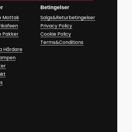
er
Betingelser
e Mottak
Salgs&Returbetingelser
rikafeen
Privacy Policy
e Pakker
Cookie Policy
Terms&Conditions
a Hårdare
Kampen
ter
akt
ts