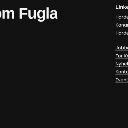
Link
om
Fugla
Hard
Kana
Hard
Jobb
Før 
Nyhe
Kont
Even