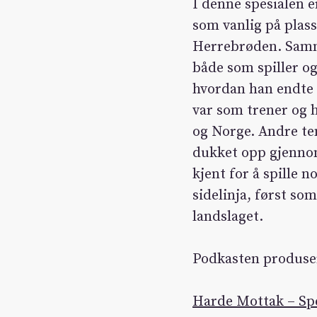
I denne spesialen 
som vanlig på plas
Herrebrøden. Samme
både som spiller o
hvordan han endte 
var som trener og h
og Norge. Andre te
dukket opp gjennom 
kjent for å spille n
sidelinja, først s
landslaget.
Podkasten produse
Harde Mottak – Spe