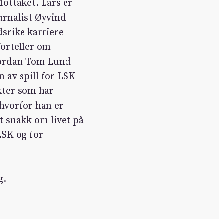
ottaket. Lars er
urnalist Øyvind
srike karriere
orteller om
vordan Tom Lund
n av spill for LSK
kter som har
 hvorfor han er
det snakk om livet på
LSK og for
g.