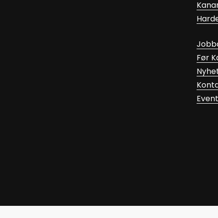
Kana
Hard
Jobb
Før 
Nyhe
Kont
Even