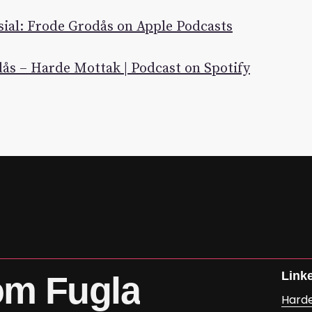
ial: Frode Grodås on Apple Podcasts
dås – Harde Mottak | Podcast on Spotify
Link
om
Fugla
Hard