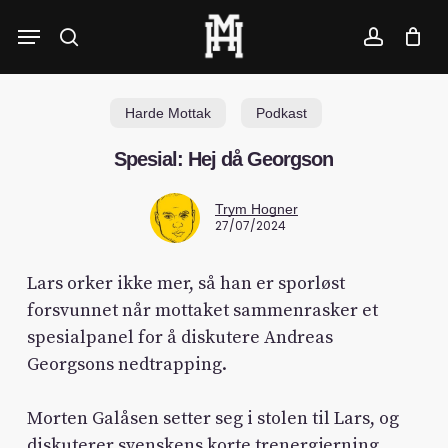
Skip
Menu
to
search
account
main
content
Harde Mottak
Podkast
Spesial: Hej då Georgson
Trym Hogner
27/07/2024
Lars orker ikke mer, så han er sporløst
forsvunnet når mottaket sammenrasker et
spesialpanel for å diskutere Andreas
Georgsons nedtrapping.
Morten Galåsen setter seg i stolen til Lars, og
diskuterer svenskens korte trenergjerning