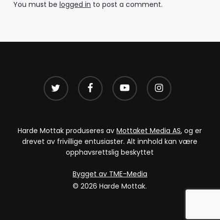
You must be
logged in
to post a comment.
twitter
facebook
youtube
instagram
Harde Mottak produseres av
Mottaket Media AS
, og er
drevet av frivillige entusiaster. Alt innhold kan være
opphavsrettslig beskyttet
Bygget av TME-Media
© 2026 Harde Mottak.