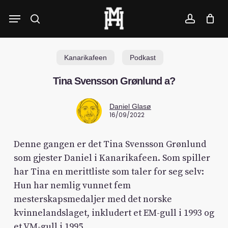
Skip
Menu
to
search
account
main
content
Kanarikafeen
Podkast
Tina Svensson Grønlund a?
Daniel Glasø
16/09/2022
Denne gangen er det Tina Svensson Grønlund
som gjester Daniel i Kanarikafeen. Som spiller
har Tina en merittliste som taler for seg selv:
Hun har nemlig vunnet fem
mesterskapsmedaljer med det norske
kvinnelandslaget, inkludert et EM-gull i 1993 og
et VM-gull i 1995.