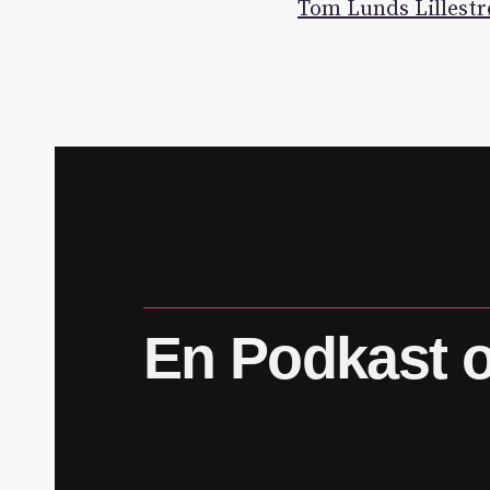
Tom Lunds Lillestr
En
Podkast