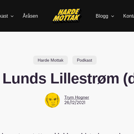
kast
Åråsen
Blogg
Kont
Harde Mottak
Podkast
Lunds Lillestrøm (d
Trym Hogner
26/12/2021