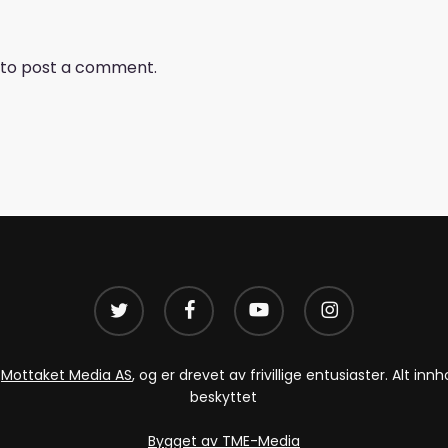
to post a comment.
twitter
facebook
youtube
instagram
v
Mottaket Media AS
, og er drevet av frivillige entusiaster. Alt i
beskyttet
Bygget av TME-Media