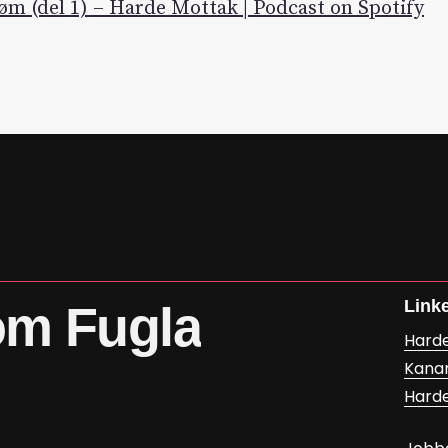
øm (del 1) – Harde Mottak | Podcast on Spotify
Link
om
Fugla
Hard
Kana
Hard