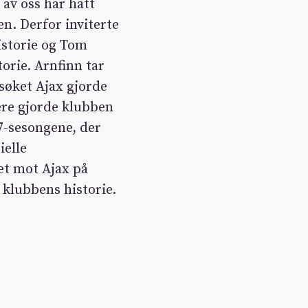
 av oss har hatt
en. Derfor inviterte
istorie og Tom
torie. Arnfinn tar
søket Ajax gjorde
ere gjorde klubben
7-sesongene, der
ielle
et mot Ajax på
 klubbens historie.