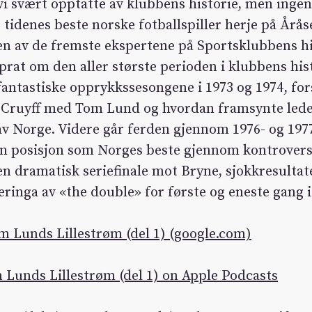
i svært opptatte av klubbens historie, men ingen
 tidenes beste norske fotballspiller herje på Årås
, en av de fremste ekspertene på Sportsklubbens h
 prat om den aller største perioden i klubbens his
fantastiske opprykkssesongene i 1973 og 1974, for
n Cruyff med Tom Lund og hvordan framsynte led
av Norge. Videre går ferden gjennom 1976- og 197
in posisjon som Norges beste gjennom kontrovers
en dramatisk seriefinale mot Bryne, sjokkresultat
eringa av «the double» for første og eneste gang i
 Lunds Lillestrøm (del 1) (google.com)
Lunds Lillestrøm (del 1) on Apple Podcasts