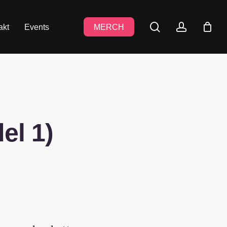
search
accoun
akt
Events
MERCH
el 1)