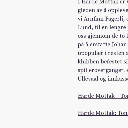
I Harde Mottak er v
gleden av å oppleve
vi Arnfinn Fagerli
Lund, til en lengre
oss gjennom de to 
på å erstatte Joha
upopulær i resten 
klubben befestet s
spilleroverganger, 
Ullevaal og innkass
Harde Mottak – Tom
Harde Mottak: Tom 