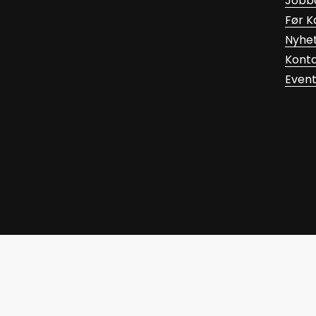
Jobb
Før 
Nyhe
Kont
Even