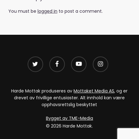
You must be
logged in
to post a comment.
twitter
facebook
youtube
instagram
Harde Mottak produseres av
Mottaket Media AS
, og er
drevet av frivillige entusiaster. Alt innhold kan være
opphavsrettslig beskyttet
Bygget av TME-Media
© 2026 Harde Mottak.