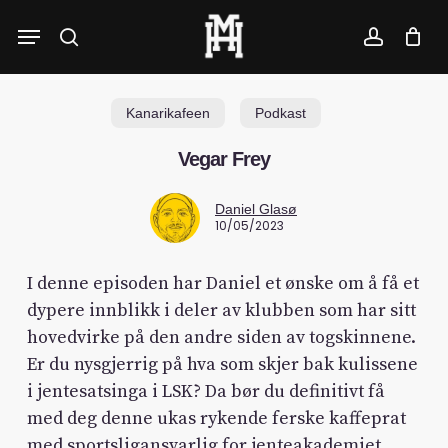
Skip
Menu
to
search
account
main
content
Kanarikafeen
Podkast
Vegar Frey
Daniel Glasø
10/05/2023
I denne episoden har Daniel et ønske om å få et
dypere innblikk i deler av klubben som har sitt
hovedvirke på den andre siden av togskinnene.
Er du nysgjerrig på hva som skjer bak kulissene
i jentesatsinga i LSK? Da bør du definitivt få
med deg denne ukas rykende ferske kaffeprat
med sportsligansvarlig for jenteakademiet,