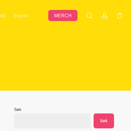
search
accoun
akt
Events
MERCH
Søk
Søk