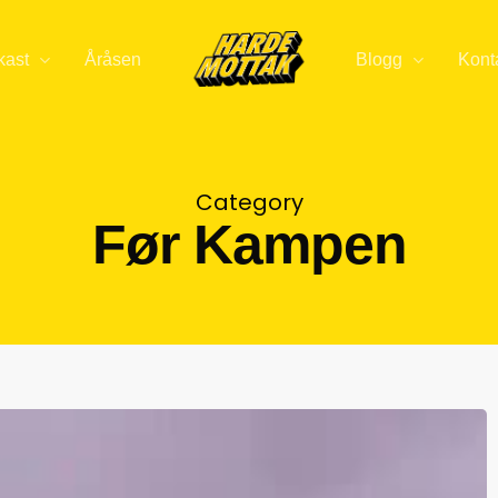
kast
Åråsen
Blogg
Kont
Category
Før Kampen