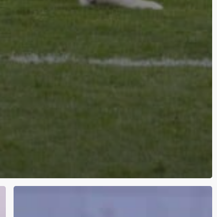
Før
Kampen: