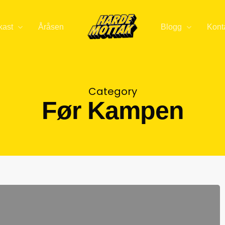
kast
Åråsen
Blogg
Kont
Category
Før Kampen