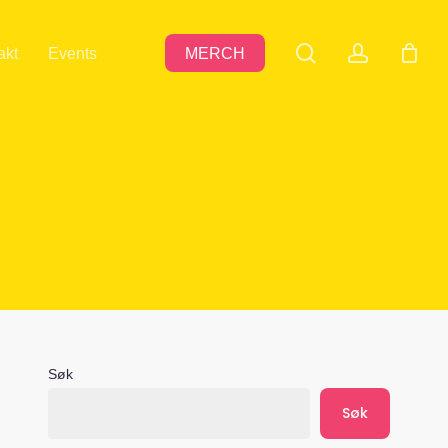
search
accoun
akt
Events
MERCH
Søk
Søk