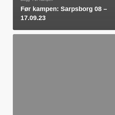
Før kampen: Sarpsborg 08 –
17.09.23
Før
kampen:
Aalesund
03.09.23