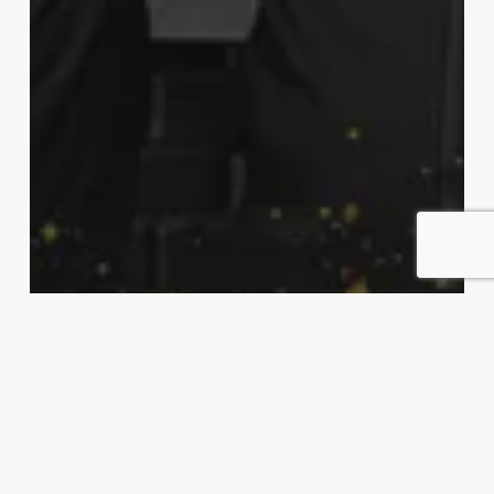
Kanarikafeen
Podkast