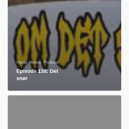
Harde Mottak
Podkast
Episode 138: Det
snør
Før
kampen:
Bodø/Glimt
–
30.10.23