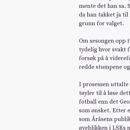
mente det han sa. S
da han takket ja til
grunn for valget.
Om sesongen opp ti
tydelig hvor svakt
forsøk på å videref
redde stumpene og t
I prosessen uttalte
tøyler til å løse de
fotball enn det Ge
som ønsket. Etter
som Åråsens publik
øyeblikken i LSKs 