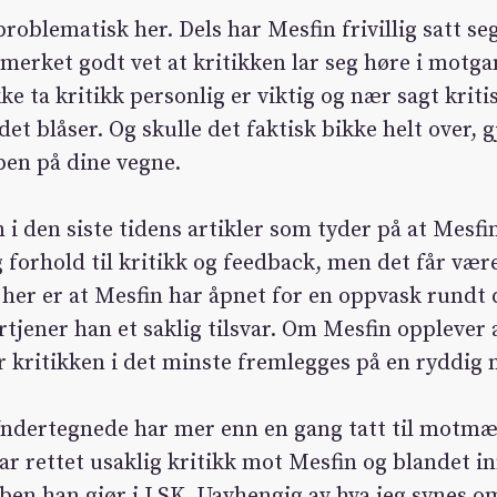
roblematisk her. Dels har Mesfin frivillig satt se
merket godt vet at kritikken lar seg høre i motgan
ke ta kritikk personlig er viktig og nær sagt kritis
et blåser. Og skulle det faktisk bikke helt over, gj
en på dine vegne.
 i den siste tidens artikler som tyder på at Mesfi
g forhold til kritikk og feedback, men det får væ
 her er at Mesfin har åpnet for en oppvask rundt 
rtjener han et saklig tilsvar. Om Mesfin opplever 
kritikken i det minste fremlegges på en ryddig 
Undertegnede har mer enn en gang tatt til motmæ
ar rettet usaklig kritikk mot Mesfin og blandet in
ben han gjør i LSK. Uavhengig av hva jeg synes o