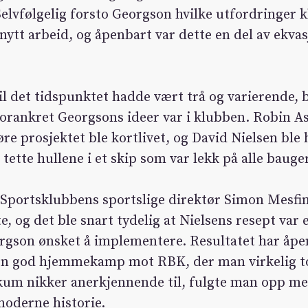
elvfølgelig forsto Georgson hvilke utfordringer 
 nytt arbeid, og åpenbart var dette en del av ekvas
l det tidspunktet hadde vært trå og varierende, 
 forankret Georgsons ideer var i klubben. Robin A
øre prosjektet ble kortlivet, og David Nielsen ble 
ette hullene i et skip som var lekk på alle bauge
 Sportsklubbens sportslige direktør Simon Mesfin 
tte, og det ble snart tydelig at Nielsens resept var
orgson ønsket å implementere. Resultatet har åpe
 en god hjemmekamp mot RBK, der man virkelig t
um nikker anerkjennende til, fulgte man opp med
moderne historie.