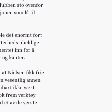
klubben sto ovenfor
jonen som lå til
ble det enormt fort
sterheds uheldige
hentet inn for å
r og kanter.
at Nielsen fikk frie
 en vesentlig annen
nbart ikke vært
ok frem verktøy
 et av de verste