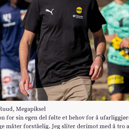
 Ruud, Megapiksel
 for sin egen del følte et behov for å ufarliggjør
måter forståelig. Jeg sliter derimot med å tro a