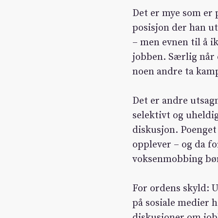
Det er mye som er p
posisjon der han ut
– men evnen til å ik
jobben. Særlig når d
noen andre ta kamp
Det er andre utsagn
selektivt og uheldi
diskusjon. Poenget
opplever – og da fo
voksenmobbing bør 
For ordens skyld: 
på sosiale medier h
diskusjoner om job