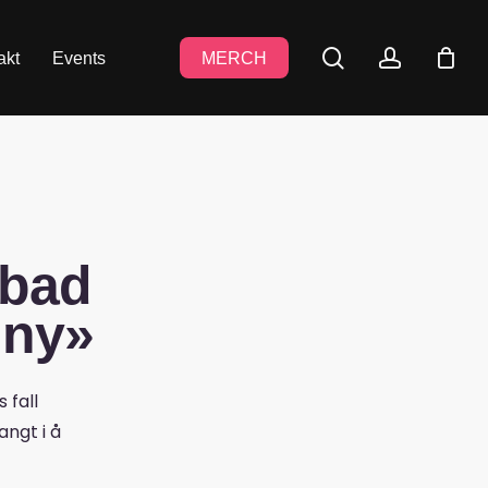
search
accoun
akt
Events
MERCH
 bad
iny»
 fall
angt i å