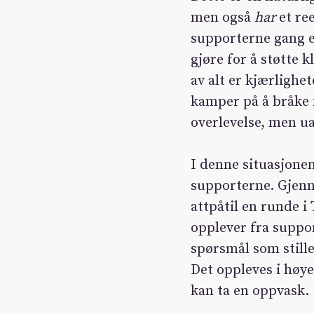
men også
har
et ree
supporterne gang e
gjøre for å støtte 
av alt er kjærlighe
kamper på å bråke 
overlevelse, men ua
I denne situasjonen
supporterne. Gjenn
attpåtil en runde 
opplever fra suppo
spørsmål som still
Det oppleves i høy
kan ta en oppvask.