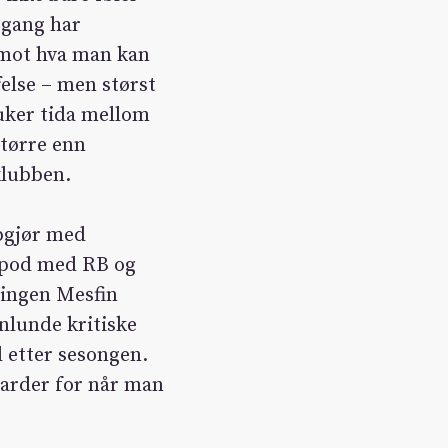
otgang har
s mot hva man kan
felse – men størst
ruker tida mellom
tørre enn
klubben.
ppgjør med
 pod med RB og
lingen Mesfin
nlunde kritiske
 etter sesongen.
darder for når man