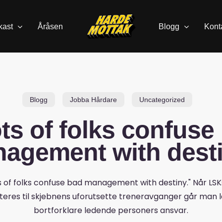
kast
Åråsen
Blogg
Kont
Blogg
Jobba Hårdare
Uncategorized
ts of folks confuse
agement with dest
s of folks confuse bad management with destiny." Når LSKs
teres til skjebnens uforutsette treneravganger går man l
bortforklare ledende personers ansvar.