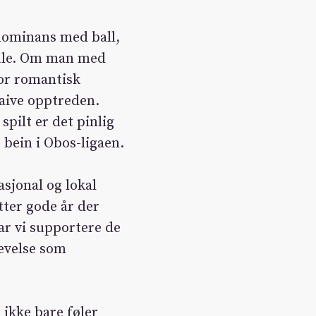
 dominans med ball,
 pule. Om man med
for romantisk
naive opptreden.
spilt er det pinlig
 bein i Obos-ligaen.
sjonal og lokal
tter gode år der
ar vi supportere de
levelse som
 ikke bare føler