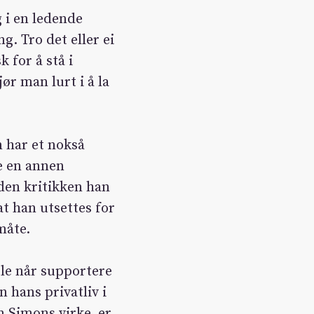
g i en ledende
g. Tro det eller ei
k for å stå i
ør man lurt i å la
n har et nokså
re en annen
den kritikken han
at han utsettes for
måte.
le når supportere
n hans privatliv i
m Simons virke, er