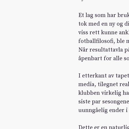
Et lag som har bruk
tok med en ny og di
viss rett kunne ank
fotballfilosofi, bl
Når resultattavla p
åpenbart for alle s
I etterkant av tape
media, tilegnet rea
klubben virkelig ha
siste par sesongen
uunngåelig ender i 
Dette er en naturli