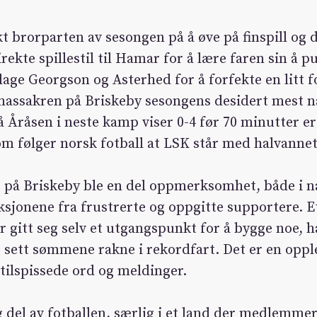
t brorparten av sesongen på å øve på finspill og
rekte spillestil til Hamar for å lære faren sin å
lage Georgson og Asterhed for å forfekte en litt 
e massakren på Briskeby sesongens desidert mest 
å Åråsen i neste kamp viser 0-4 før 70 minutter er 
om følger norsk fotball at LSK står med halvannet
t på Briskeby ble en del oppmerksomhet, både i na
ksjonene fra frustrerte og oppgitte supportere. E
r gitt seg selv et utgangspunkt for å bygge noe, h
e sett sømmene rakne i rekordfart. Det er en opp
tilspissede ord og meldinger.
g del av fotballen, særlig i et land der medlemmer