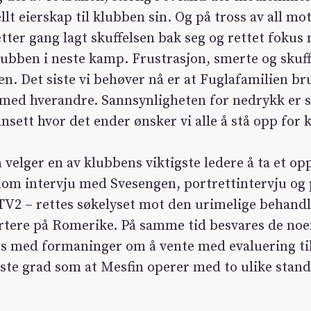
llt eierskap til klubben sin. Og på tross av all m
tter gang lagt skuffelsen bak seg og rettet foku
klubben i neste kamp. Frustrasjon, smerte og skuf
ten. Det siste vi behøver nå er at Fuglafamilien b
med hverandre. Sannsynligheten for nedrykk er s
nsett hvor det ender ønsker vi alle å stå opp for 
 velger en av klubbens viktigste ledere å ta et o
om intervju med Svesengen, portrettintervju og
i TV2 – rettes søkelyset mot den urimelige behand
rtere på Romerike. På samme tid besvares de noe
es med formaninger om å vente med evaluering til
este grad som at Mesfin operer med to ulike stan