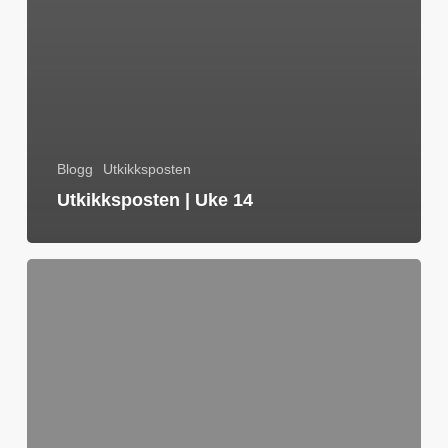
Blogg
Utkikksposten
Utkikksposten | Uke 14
Utkikksposten
|
Uke
12