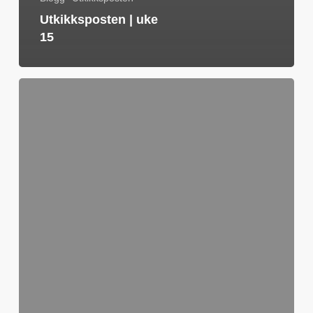
Utkikksposten | uke
15
Utkikksposten
|
Uke
14