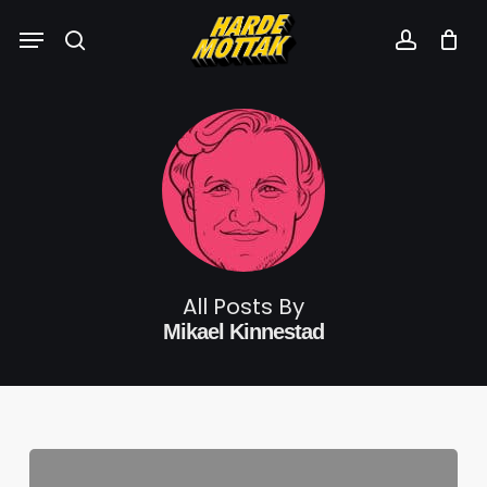
Skip
Menu
to
search
account
main
content
All Posts By
Mikael Kinnestad
Utkikksposten
|