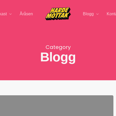
kast
Åråsen
Blogg
Kont
Category
Blogg