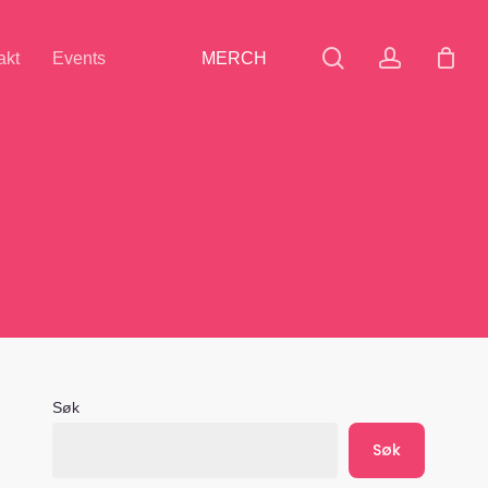
search
accoun
akt
Events
MERCH
Søk
Søk