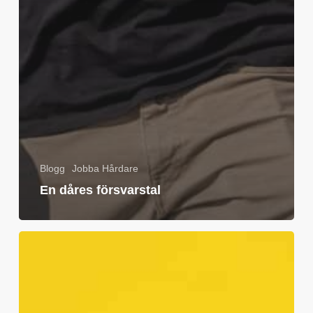
Blogg
Jobba Hårdare
En dåres försvarstal
Won’t
somebody
please
think
of