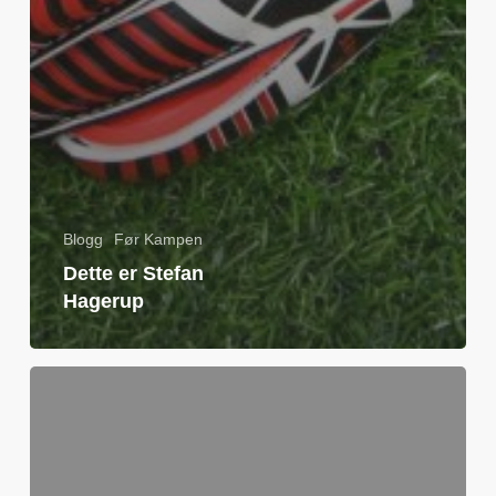
Blogg
Før Kampen
Dette er Stefan
Hagerup
Andreas
Georgson
klar
for
LSK